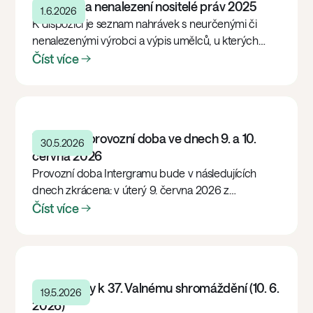
Neurčení a nenalezení nositelé práv 2025
1.6.2026
K dispozici je seznam nahrávek s neurčenými či
nenalezenými výrobci a výpis umělců, u kterých
evidujeme vyplatitelný zůstatek odměny.
Číst více
Zkrácená provozní doba ve dnech 9. a 10.
30.5.2026
června 2026
Provozní doba Intergramu bude v následujících
dnech zkrácena: v úterý 9. června 2026 z
technických důvodů do 12.00 hodin, ve středu 10.
Číst více
června 2026 z důvodu konání Valného shromáždění
do 14.00 hodin. Děkujeme za pochopení.h
Dokumenty k 37. Valnému shromáždění (10. 6.
19.5.2026
2026)