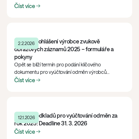
Číst více
Čestné prohlášení výrobce zvukově
2.2.2026
obrazových záznamů 2025 – formuláře a
pokyny
Opět se blíží termín pro podání klíčového
dokumentu pro vyúčtování odměn výrobců
zvukově obrazových záznamů – Čestného
Číst více
prohlášení VZOZ za rok 2025. Deadline je 31. březen
2026.
Dodání podkladů pro vyúčtování odměn za
12.1.2026
rok 2025: Deadline 31. 3. 2026
Číst více