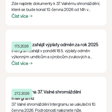
Zde najdete dokumenty k 37. Valnému shromáždění,
které se bude konat 10. června 2026 od 14h v
Grandior Hotel Prague – Na Poříčí 42, 110 00 Praha 1
Číst více
(vstup do hotelu je v blízkosti tramvajové zastávky
Bílá labuť).
Intergram zahájil výplaty odměn za rok 2025
17.5.2026
Intergram zahájil v pondělí 18.5. výplaty odměn
výkonným umělcům a výrobcům zvukových a
zvukově obrazových záznamů za rok 2025. Výplaty
Číst více
a rozesílka dokladů budou probíhat postupně
plátcům DPH a následně neplátcům DPH.
Pozvánka na 37. Valné shromáždění
27.2.2026
Intergramu
37. Valné shromáždění Intergramu se uskuteční 10.
června 2026. Podrobnosti naleznete níže.