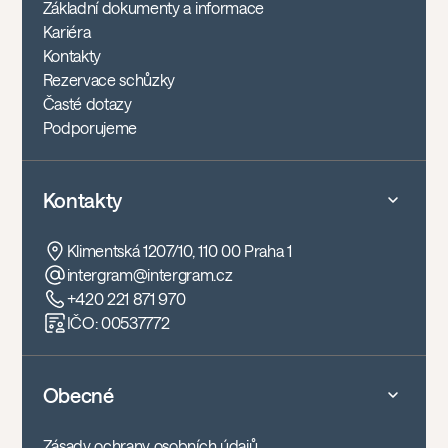
Základní dokumenty a informace
Kariéra
Kontakty
Rezervace schůzky
Časté dotazy
Podporujeme
Kontakty
Klimentská 1207/10, 110 00 Praha 1
intergram@intergram.cz
+420 221 871 970
IČO: 00537772
Obecné
Zásady ochrany osobních údajů