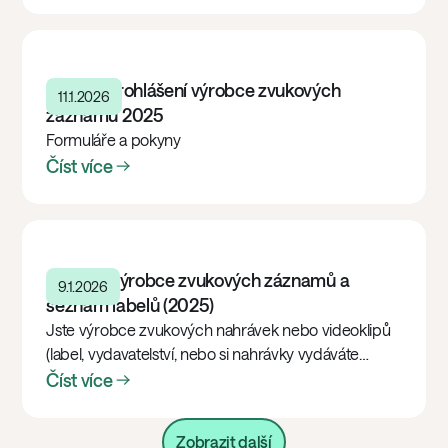
Čestné prohlášení výrobce zvukových
11.1.2026
záznamů 2025
Formuláře a pokyny
Číst více
Katalog výrobce zvukových záznamů a
9.1.2026
seznam labelů (2025)
Jste výrobce zvukových nahrávek nebo videoklipů
(label, vydavatelství, nebo si nahrávky vydáváte
sami)? Nezapomeňte své nahrávky ohlásit.
Číst více
Zobrazit další