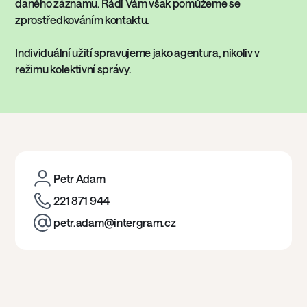
daného záznamu. Rádi Vám však pomůžeme se
zprostředkováním kontaktu.
Individuální užití spravujeme jako agentura, nikoliv v
režimu kolektivní správy.
Petr Adam
221 871 944
petr.adam@intergram.cz