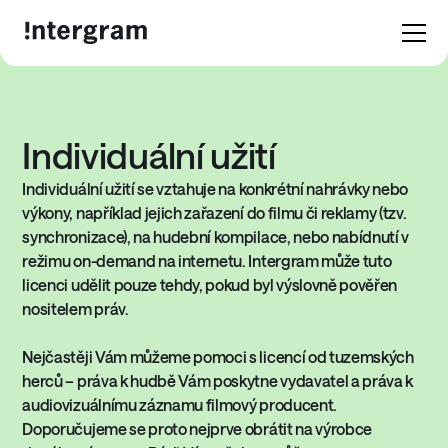
Individuální užití
Individuální užití se vztahuje na konkrétní nahrávky nebo
výkony, například jejich zařazení do filmu či reklamy (tzv.
synchronizace), na hudební kompilace, nebo nabídnutí v
režimu on-demand na internetu. Intergram může tuto
licenci udělit pouze tehdy, pokud byl výslovně pověřen
nositelem práv.
Nejčastěji Vám můžeme pomoci s licencí od tuzemských
herců – práva k hudbě Vám poskytne vydavatel a práva k
audiovizuálnímu záznamu filmový producent.
Doporučujeme se proto nejprve obrátit na výrobce