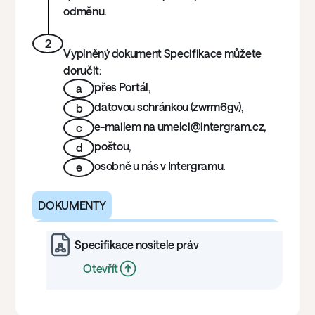
odměnu.
2
Vyplněný dokument Specifikace můžete
doručit:
přes Portál,
a
datovou schránkou (zwrm6gv),
b
e-mailem na umelci@intergram.cz,
c
poštou,
d
osobně u nás v Intergramu.
e
DOKUMENTY
Specifikace nositele práv
Otevřít