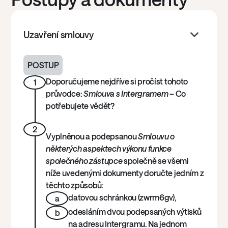
Uzavření smlouvy
POSTUP
Doporučujeme nejdříve si pročíst tohoto
1
průvodce:
Smlouva s Intergramem
– Co
potřebujete vědět?
2
Vyplněnou a podepsanou
Smlouvu o
některých aspektech výkonu funkce
společného zástupce
společně se všemi
níže uvedenými dokumenty doručte jedním z
těchto způsobů:
datovou schránkou (zwrm6gv),
a
odesláním dvou podepsaných výtisků
b
na adresu Intergramu. Na jednom