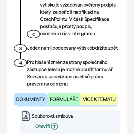
výtisku je vyžadován ověřený podpis,
který lze pořídit například na
CzechPointu. V části Specifikace
postačuje prostý podpis,
osobně u nás v Intergramu.
c
Jeden námi podepsaný výtisk obdržíte zpět.
3
Pro hlášení změn ze strany společného
4
zástupce tělesa je možné použít formulář
Seznam a specifikace nositelů
práv s
právem na odměnu.
DOKUMENTY
FORMULÁŘE
VÍCE K TÉMATU
Souborová smlouva
Otevřít