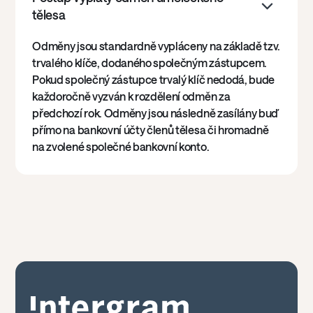
tělesa
Odměny jsou standardně vypláceny na základě tzv.
trvalého klíče, dodaného společným zástupcem.
Pokud společný zástupce trvalý klíč nedodá, bude
každoročně vyzván k rozdělení odměn za
předchozí rok. Odměny jsou následně zasílány buď
přímo na bankovní účty členů tělesa či hromadně
na zvolené společné bankovní konto.