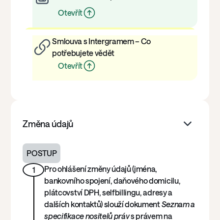
Otevřít
Smlouva s Intergramem – Co
potřebujete vědět
Otevřít
Změna údajů
POSTUP
Pro ohlášení změny údajů (jména,
1
bankovního spojení, daňového domicilu,
plátcovství DPH, selfbillingu, adresy a
dalších kontaktů) slouží dokument
Seznam a
specifikace nositelů práv
s právem na