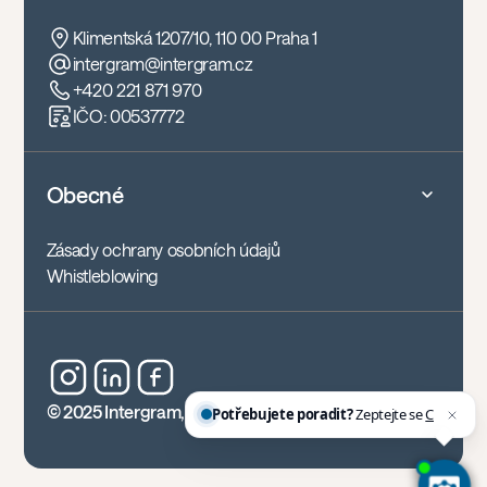
Klimentská 1207/10, 110 00 Praha 1
intergram@intergram.cz
+420 221 871 970
IČO: 00537772
Obecné
Zásady ochrany osobních údajů
Whistleblowing
Potřebujete poradit?
Zeptejte se
Chettyho
,
© 2025 Intergram, z.s.
naše