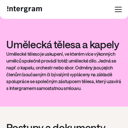
Umělecká tělesa a kapely
Umělecké těleso je uskupení, ve kterém více výkonných
umělců společně provádí totéž umělecké dílo. Jedná se
např. o kapelu, orchestr nebo sbor. Odměny jsou jejich
členům (současným či bývalým) vypláceny na základě
spolupráce se společným zástupcem tělesa, který uzavírá
s Intergramem samostatnou smlouvu.
Postupy a dokumenty