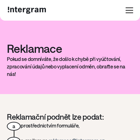
Reklamace
Pokud se domníváte, že došlo k chybě při vyúčtování,
zpracování údajů nebo vyplacení odměn, obraťte se na
nás!
Reklamační podnět lze podat:
prostřednictvím formuláře,
a