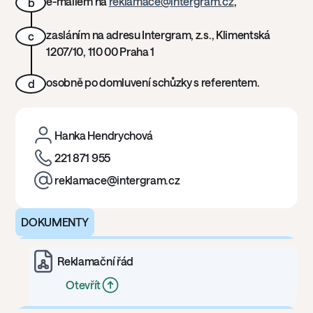
e-mailem na
reklamace@intergram.cz
,
b
zasláním na adresu Intergram, z.s., Klimentská
c
1207/10, 110 00 Praha 1
osobně po domluvení schůzky s referentem.
d
Hanka Hendrychová
221 871 955
reklamace@intergram.cz
DOKUMENTY
Reklamační řád
Otevřít