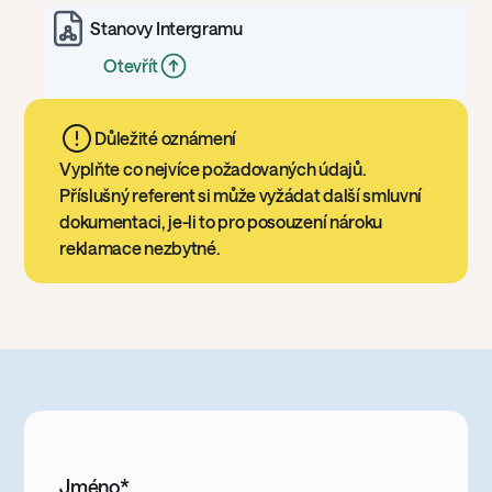
Stanovy Intergramu
Otevřít
Důležité oznámení
Vyplňte co nejvíce požadovaných údajů.
Příslušný referent si může vyžádat další smluvní
dokumentaci, je-li to pro posouzení nároku
reklamace nezbytné.
Jméno*