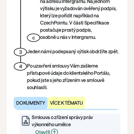
na adresu Intergramu. Na jednom
výtisku je vyžadován ověřený podpis,
který lze pořídit například na
CzechPointu. V části Specifikace
postačuje prostý podpis,
osobně u nás v Intergramu.
c
Jeden námi podepsaný výtisk obdržíte zpět.
3
Po uzavření smlouvy Vám zašleme
4
přístupové údaje do klientského Portálu,
pokud jste s jeho zřízením ve smlouvě
souhlasili.
DOKUMENTY
VÍCE K TÉMATU
Smlouva o zřízení správy práv
výkonného umělce
Otevřít