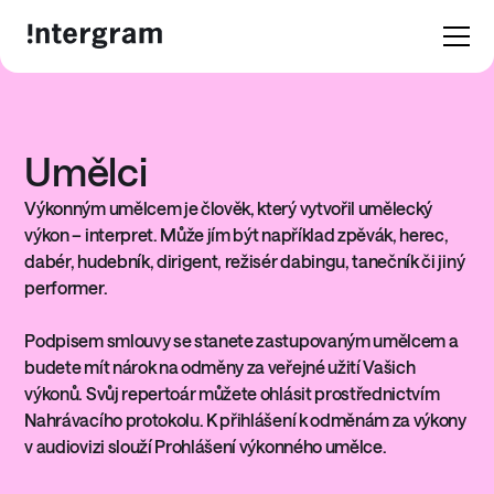
Umělci
Výkonným umělcem je člověk, který vytvořil umělecký
výkon – interpret. Může jím být například zpěvák, herec,
dabér, hudebník, dirigent, režisér dabingu, tanečník či jiný
performer.
Podpisem smlouvy se stanete zastupovaným umělcem a
budete mít nárok na odměny za veřejné užití Vašich
výkonů. Svůj repertoár můžete ohlásit prostřednictvím
Nahrávacího protokolu. K přihlášení k odměnám za výkony
v audiovizi slouží Prohlášení výkonného umělce.