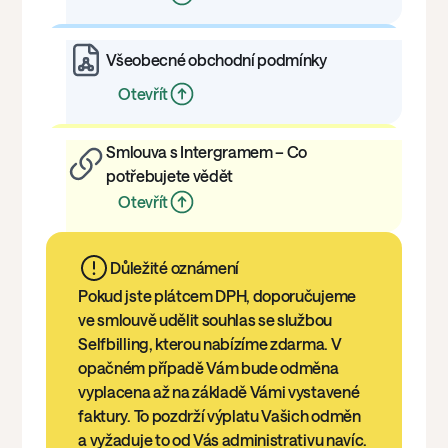
Všeobecné obchodní podmínky
Otevřít
Smlouva s Intergramem – Co
potřebujete vědět
Otevřít
Důležité oznámení
Pokud jste plátcem DPH, doporučujeme
ve smlouvě udělit souhlas se službou
Selfbilling, kterou nabízíme zdarma. V
opačném případě Vám bude odměna
vyplacena až na základě Vámi vystavené
faktury. To pozdrží výplatu Vašich odměn
a vyžaduje to od Vás administrativu navíc.