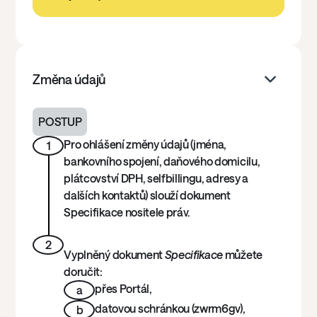
Změna údajů
POSTUP
Pro ohlášení změny údajů (jména,
1
bankovního spojení, daňového domicilu,
plátcovství DPH, selfbillingu, adresy a
dalších kontaktů) slouží dokument
Specifikace nositele práv.
2
Vyplněný dokument
Specifikace
můžete
doručit:
přes Portál,
a
datovou schránkou (zwrm6gv),
b