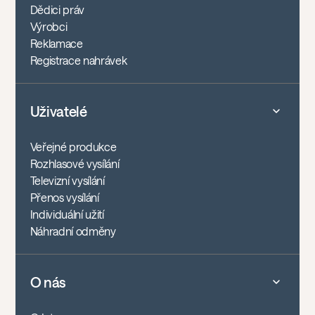
Dědici práv
Výrobci
Reklamace
Registrace nahrávek
Uživatelé
Veřejné produkce
Rozhlasové vysílání
Televizní vysílání
Přenos vysílání
Individuální užití
Náhradní odměny
O nás