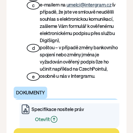
e-mailem na
umelci@intergram.cz
(v
c
případě, že jste ve smlouvě neudělili
souhlas s elektronickou komunikací,
zašleme Vám formulář k ověřenému
elektronickému podpisu přes službu
DigiSign),
poštou – v případě změny bankovního
d
spojení nebo změny jména je
vyžadován ověřený podpis (lze ho
učinit například na CzechPointu),
osobně u nás v Intergramu.
e
DOKUMENTY
Specifikace nositele práv
Otevřít