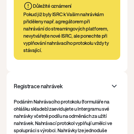
Důležité oznámení
Pokud již byly ISRC k Vašim nahrávkám
přiděleny např. agregátorem při
nahrávání do streamingových platforem,
nevytvářejte nové ISRC, ale ponechte při
vyplňování nahrávacího protokolu vždy ty
stávající.
Registrace nahrávek
Podáním Nahrávacího protokolu (formuláře na
ohlášku skladeb) zaevidujete u Intergramu své
nahrávky včetně podílu na odměnách za užití
nahrávek. Nahrávací protokol vyplňují umělci ve
spolupráci s výrobci. Nahrávky lze jednoduše