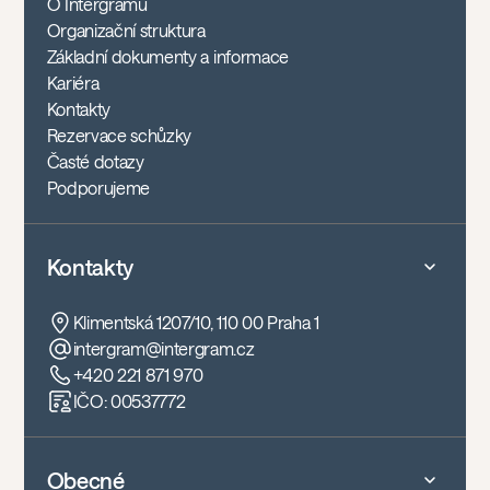
O Intergramu
Organizační struktura
Základní dokumenty a informace
Kariéra
Kontakty
Rezervace schůzky
Časté dotazy
Podporujeme
Kontakty
Klimentská 1207/10, 110 00 Praha 1
intergram@intergram.cz
+420 221 871 970
IČO: 00537772
Obecné