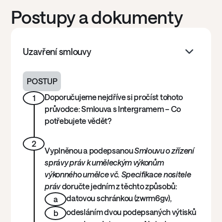
Postupy a dokumenty
Uzavření smlouvy
POSTUP
Doporučujeme nejdříve si pročíst tohoto
1
průvodce:
Smlouva s Intergramem – Co
potřebujete vědět?
2
Vyplněnou a podepsanou
Smlouvu o zřízení
správy práv k uměleckým výkonům
výkonného umělce vč. Specifikace nositele
práv
doručte jedním z těchto způsobů:
datovou schránkou (zwrm6gv),
a
odesláním dvou podepsaných výtisků
b