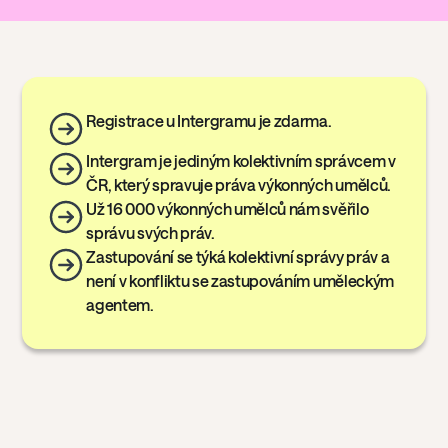
Registrace u Intergramu je zdarma.
Intergram je jediným kolektivním správcem v
ČR, který spravuje práva výkonných umělců.
Už 16 000 výkonných umělců nám svěřilo
správu svých práv.
Zastupování se týká kolektivní správy práv a
není v konfliktu se zastupováním uměleckým
agentem.