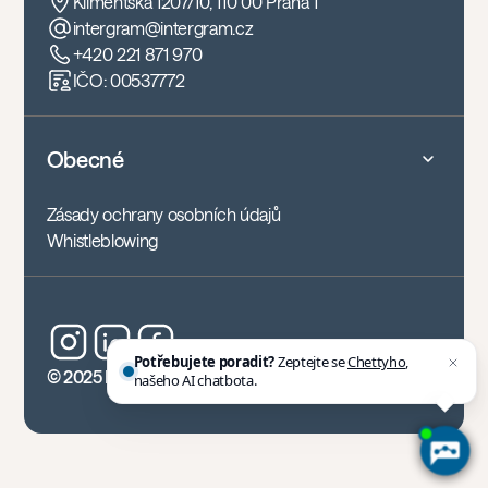
Klimentská 1207/10, 110 00 Praha 1
intergram@intergram.cz
+420 221 871 970
IČO: 00537772
Obecné
Zásady ochrany osobních údajů
Whistleblowing
Potřebujete poradit?
Zeptejte se
Chettyho
,
© 2025 Intergram, z.s.
našeho AI chatbota.