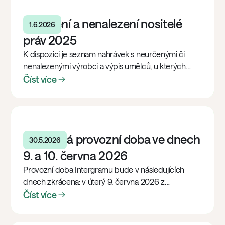
Neurčení a nenalezení nositelé
1.6.2026
práv 2025
K dispozici je seznam nahrávek s neurčenými či
nenalezenými výrobci a výpis umělců, u kterých
evidujeme vyplatitelný zůstatek odměny.
Číst více
Zkrácená provozní doba ve dnech
30.5.2026
9. a 10. června 2026
Provozní doba Intergramu bude v následujících
dnech zkrácena: v úterý 9. června 2026 z
technických důvodů do 12.00 hodin, ve středu 10.
Číst více
června 2026 z důvodu konání Valného shromáždění
do 14.00 hodin. Děkujeme za pochopení.h