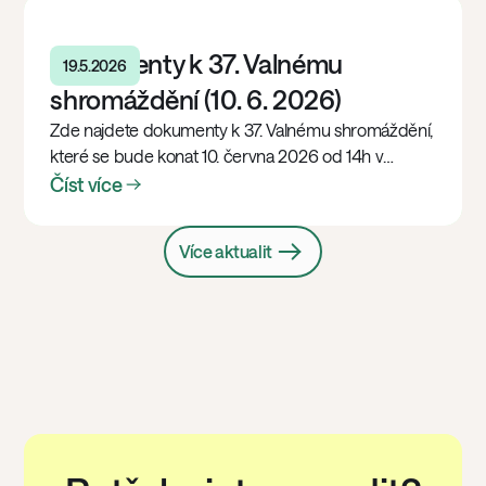
Dokumenty k 37. Valnému
19.5.2026
shromáždění (10. 6. 2026)
Zde najdete dokumenty k 37. Valnému shromáždění,
které se bude konat 10. června 2026 od 14h v
Grandior Hotel Prague – Na Poříčí 42, 110 00 Praha 1
Číst více
(vstup do hotelu je v blízkosti tramvajové zastávky
Bílá labuť).
Více aktualit