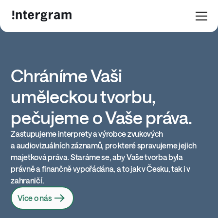
Chráníme Vaši
uměleckou tvorbu,
pečujeme o Vaše práva.
Zastupujeme interprety a výrobce zvukových
a audiovizuálních záznamů, pro které spravujeme jejich
majetková práva. Staráme se, aby Vaše tvorba byla
právně a finančně vypořádána, a to jak v Česku, tak i v
zahraničí.
Více o nás