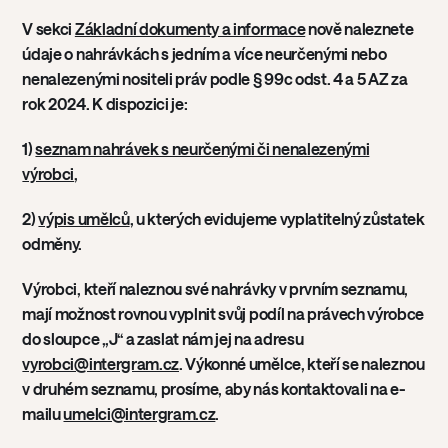
V sekci
Základní dokumenty a informace
nově naleznete
údaje o nahrávkách s jedním a více neurčenými nebo
nenalezenými nositeli práv podle § 99c odst. 4 a 5 AZ za
rok 2024. K dispozici je:
1)
seznam nahrávek s neurčenými či nenalezenými
výrobci
,
2)
výpis umělců
, u kterých evidujeme vyplatitelný zůstatek
odměny.
Výrobci, kteří naleznou své nahrávky v prvním seznamu,
mají možnost rovnou vyplnit svůj podíl na právech výrobce
do sloupce „J“ a zaslat nám jej na adresu
vyrobci@intergram.cz
. Výkonné umělce, kteří se naleznou
v druhém seznamu, prosíme, aby nás kontaktovali na e-
mailu
umelci@intergram.cz
.