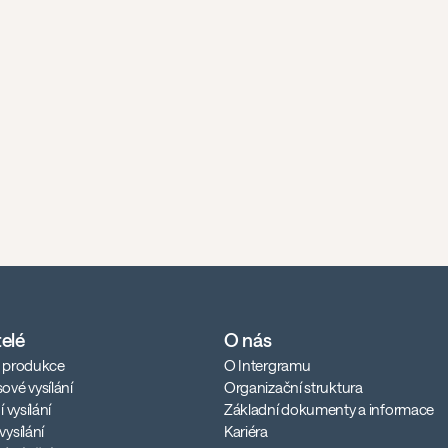
telé
O nás
é produkce
O Intergramu
ové vysílání
Organizační struktura
í vysílání
Základní dokumenty a informace
vysílání
Kariéra