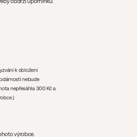
třeby obdrží upomínku.
yzváni k doložení
spodárnosti nebude
nota nepřesáhla 300 Kč a
robce.)
ohoto výrobce.