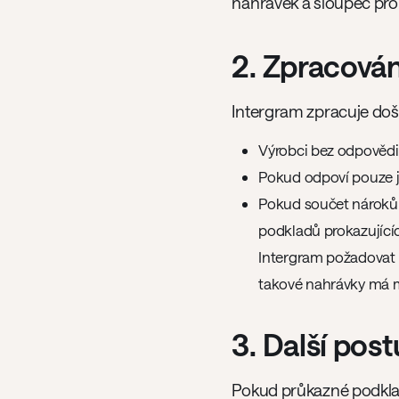
nahrávek a sloupec pro 
2. Zpracová
Intergram zpracuje došl
Výrobci bez odpověd
Pokud odpoví pouze j
Pokud součet nároků 
podkladů prokazujícíc
Intergram požadovat 
takové nahrávky má m
3. Další pos
Pokud průkazné podklad