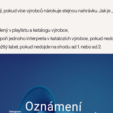
ají, pokud více výrobců nárokuje stejnou nahrávku. Jak je 
ný v playlistu a katalogu výrobce,
espoň jednoho interpreta v katalozích výrobce, pokud ned
užitý label, pokud nedojde na shodu ad 1. nebo ad 2.