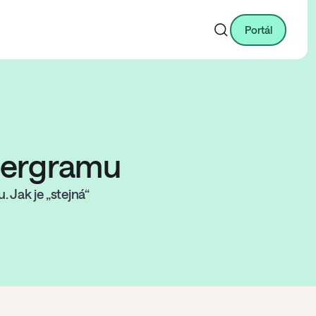
Portál
ntergramu
. Jak je „stejná“