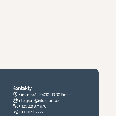
Kontakty
Klimentská 1207/10, 110 00 Praha 1
intergram@intergram.cz
+420 221 871 970
IČO: 00537772