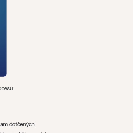
ocesu:
eznam dotčených