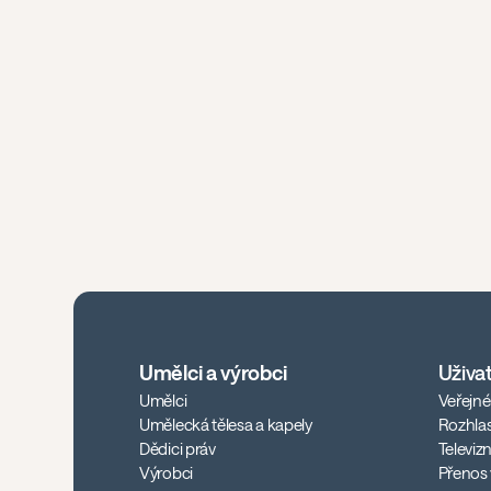
Umělci a výrobci
Uživa
Umělci
Veřejn
Umělecká tělesa a kapely
Rozhlas
Dědici práv
Televizn
Výrobci
Přenos 