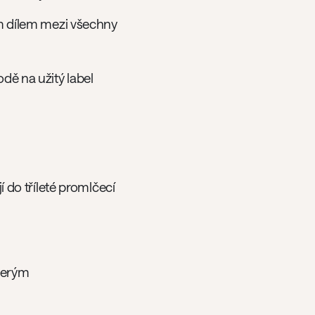
m dílem mezi všechny
odě na užitý label
do tříleté promlčecí
kterým