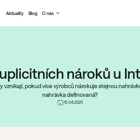
Aktuality
Blog
O nás
uplicitních nároků u I
y vznikají, pokud více výrobců nárokuje stejnou nahrávku
nahrávka definovaná?
10.04.2025