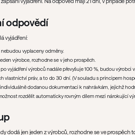
zapsání vyjádření. Na odpověď mají 21 dní, v případě po
ní odpovědí
á vyjádření:
i nebudou vyplaceny odměny.
eden výrobce, rozhodne se v jeho prospěch.
po vyjádření výrobců nadále převyšuje 100 %, budou výrobci v
h vlastnictví práv, a to do 30 dní. (V souladu s principem ho
individuálně dodanou dokumentaci k nahrávkám, jejichž hod
ožnost rozdělit automaticky rovným dílem mezi nárokující vý
tup
y dodá jen jeden z výrobců, rozhodne se ve prospěch t