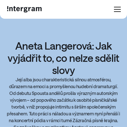
Aneta Langerová: Jak
vyjádřit to, co nelze sdělit
slovy
Její alba jsou charakteristická silnou atmosférou,
důrazem na emoci a promyšlenou hudební dramaturgií.
Od debutu Spousta andělů prošla výrazným autorským
vývojem – od popového začátku k osobité písničkářské
tvorbě, v níž propojuje intimitu s širším společenským
přesahem. Tuto práci s náladou a významem nyní přenáší i
na koncertní pódia v rámci turné Zázračná písně krajina.