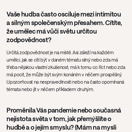
Vaše hudba často osciluje mezi intimitou
a silným společenským přesahem. Cítíte,
že umělec má vůči světu určitou
zodpovědnost?
Určitá zodpovědnost je na místě. Asi záleží na každém
umělci, jak se cítí být v daném tématu silný nebo zda má
třeba nějakou vlastní zkušenost, má k tomu co říct nebo zda
má pocit, že může být svým konáním v něčem prospěšný.
Upozorňovat na nespravedlnosti nebo na často opomínaná
témata nebo jít v něčem příkladem druhým.
Proměnila Vás pandemie nebo současná
nejistota světa v tom, jak přemýšlíte o
hudbě a o jejím smyslu? (Mám na mysli