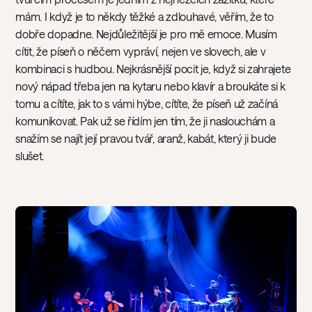
mám. I když je to někdy těžké a zdlouhavé, věřím, že to
dobře dopadne. Nejdůležitější je pro mě emoce. Musím
cítit, že píseň o něčem vypráví, nejen ve slovech, ale v
kombinaci s hudbou. Nejkrásnější pocit je, když si zahrajete
nový nápad třeba jen na kytaru nebo klavír a broukáte si k
tomu a cítíte, jak to s vámi hýbe, cítíte, že píseň už začíná
komunikovat. Pak už se řídím jen tím, že ji naslouchám a
snažím se najít její pravou tvář, aranž, kabát, který ji bude
slušet.