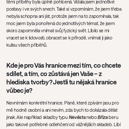
těmi příběhy byla úplně pohlcená. Vídala jsem jednotlivé
postavy i ve svých snech. Také si vzpomínám, že jsem třeba
nebyla schopna ani jíst, protože jsem na to zapomínala, tak
moc jsem byla ponořená do jednotlivých témat, že jsem
skoro zapomněla vnímat svůj fyzický svět. Líbilo se mi
vracet se k lidovosti, obracet se k přírodě, vnímat ji jako
kulisu všech příběhů.
Kde je pro Vás hranice mezi tím, co chcete
sdílet, a tím, co zůstává jen Vaše – z
hlediska tvorby? Jestli tu nějaká hranice
vůbec je?
Nevnímám konkrétní hranice. Písně, které zpívám jsou pro
mě hodně osobní a ani nevím, zda bych to dokázala dělat
jinak. Ale například skladby typu
Nevěsta
nebo
Bříza
beru
jako takové potřebné odlehčení od vážnějších skladeb. Líbí