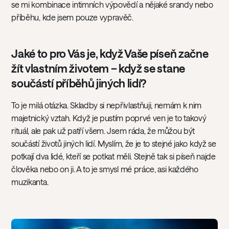
se mi kombinace intimních výpovědí a nějaké srandy nebo
příběhu, kde jsem pouze vypravěč.
Jaké to pro Vás je, když Vaše píseň začne
žít vlastním životem – když se stane
součástí příběhů jiných lidí?
To je milá otázka. Skladby si nepřivlastňuji, nemám k nim
majetnický vztah. Když je pustím poprvé ven je to takový
rituál, ale pak už patří všem. Jsem ráda, že můžou být
součástí životů jiných lidí. Myslím, že je to stejné jako když se
potkají dva lidé, kteří se potkat měli. Stejně tak si píseň najde
člověka nebo on ji. A to je smysl mé práce, asi každého
muzikanta.