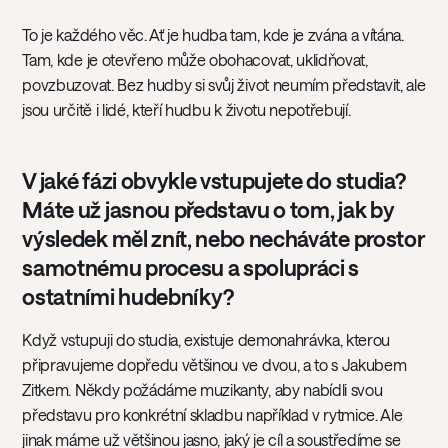
To je každého věc. Ať je hudba tam, kde je zvána a vítána.
Tam, kde je otevřeno může obohacovat, uklidňovat,
povzbuzovat. Bez hudby si svůj život neumím představit, ale
jsou určitě i lidé, kteří hudbu k životu nepotřebují.
V jaké fázi obvykle vstupujete do studia?
Máte už jasnou představu o tom, jak by
výsledek měl znít, nebo necháváte prostor
samotnému procesu a spolupráci s
ostatními hudebníky?
Když vstupuji do studia, existuje demonahrávka, kterou
připravujeme dopředu většinou ve dvou, a to s Jakubem
Zitkem. Někdy požádáme muzikanty, aby nabídli svou
představu pro konkrétní skladbu například v rytmice. Ale
jinak máme už většinou jasno, jaký je cíl a soustředíme se