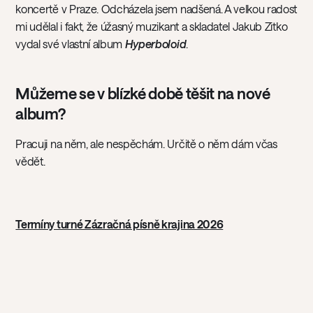
koncertě v Praze. Odcházela jsem nadšená. A velkou radost
mi udělal i fakt, že úžasný muzikant a skladatel Jakub Zitko
vydal své vlastní album
Hyperboloid
.
Můžeme se v blízké době těšit na nové
album?
Pracuji na něm, ale nespěchám. Určitě o něm dám včas
vědět.
Termíny turné Zázračná písně krajina 2026