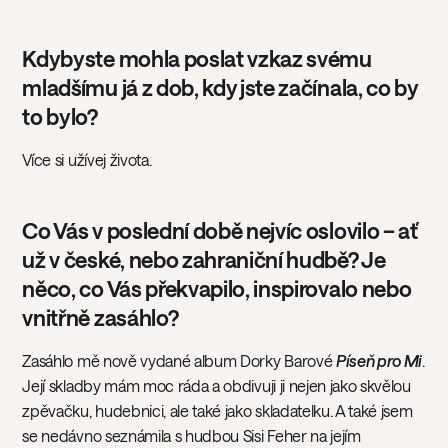
Kdybyste mohla poslat vzkaz svému
mladšímu já z dob, kdy jste začínala, co by
to bylo?
Více si užívej života.
Co Vás v poslední době nejvíc oslovilo – ať
už v české, nebo zahraniční hudbě? Je
něco, co Vás překvapilo, inspirovalo nebo
vnitřně zasáhlo?
Zasáhlo mě nově vydané album Dorky Barové
Píseň pro Mi
.
Její skladby mám moc ráda a obdivuji ji nejen jako skvělou
zpěvačku, hudebnici, ale také jako skladatelku. A také jsem
se nedávno seznámila s hudbou Sisi Feher na jejím