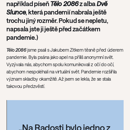
například píseň
Tělo 2086
z alba
Dvě
Slunce
, která pandemií nabrala ještě
trochu jiný rozměr. Pokud se nepletu,
napsala jste ji ještě před začátkem
pandemie.)
Tělo 2086
jsme psali s Jakubem Zitkem těsně před úderem
pandemie. Byla psána jako apel na příliš anonymní svět.
Vyzývala nás, abychom spolu komunikovali z očí do očí,
abychom nespoléhali na virtuální svět. Pandemie rozšířila
význam skladby okamžitě. Až jsem se lekla, že se stala
takovou předzvěstí.
„Na Radosti bylo jedno z