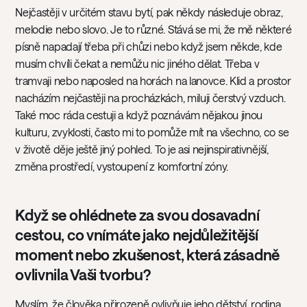
Nejčastěji v určitém stavu bytí, pak někdy následuje obraz,
melodie nebo slovo. Je to různé. Stává se mi, že mě některé
písně napadají třeba při chůzi nebo když jsem někde, kde
musím chvíli čekat a nemůžu nic jiného dělat. Třeba v
tramvaji nebo naposled na horách na lanovce. Klid a prostor
nacházím nejčastěji na procházkách, miluji čerstvý vzduch.
Také moc ráda cestuji a když poznávám nějakou jinou
kulturu, zvyklosti, často mi to pomůže mít na všechno, co se
v životě děje ještě jiný pohled. To je asi nejinspirativnější,
změna prostředí, vystoupení z komfortní zóny.
Když se ohlédnete za svou dosavadní
cestou, co vnímáte jako nejdůležitější
moment nebo zkušenost, která zásadně
ovlivnila Vaši tvorbu?
Myslím, že člověka přirozeně ovlivňuje jeho dětství, rodina,