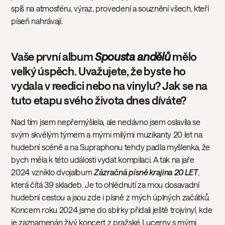
spíš na atmosféru, výraz, provedení a souznění všech, kteří
píseň nahrávají.
Vaše první album
Spousta andělů
mělo
velký úspěch. Uvažujete, že byste ho
vydala v reedici nebo na vinylu? Jak se na
tuto etapu svého života dnes díváte?
Nad tím jsem nepřemýšlela, ale nedávno jsem oslavila se
svým skvělým týmem a mými milými muzikanty 20 let na
hudební scéně a na Supraphonu tehdy padla myšlenka, že
bych měla k této události vydat kompilaci. A tak na jaře
2024 vzniklo dvojalbum
Zázračná písně krajina 20 LET
,
která čítá 39 skladeb. Je to ohlédnutí za mou dosavadní
hudební cestou a jsou zde i písně z mých úplných začátků.
Koncem roku 2024 jsme do sbírky přidali ještě trojvinyl, kde
je zaznamenán živý koncert z pražské Lucerny s mými