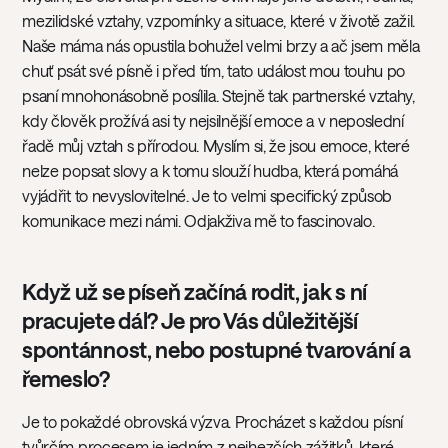
mezilidské vztahy, vzpomínky a situace, které v životě zažil.
Naše máma nás opustila bohužel velmi brzy a ač jsem měla
chuť psát své písně i před tím, tato událost mou touhu po
psaní mnohonásobně posílila. Stejně tak partnerské vztahy,
kdy člověk prožívá asi ty nejsilnější emoce a v neposlední
řadě můj vztah s přírodou. Myslím si, že jsou emoce, které
nelze popsat slovy a k tomu slouží hudba, která pomáhá
vyjádřit to nevyslovitelné. Je to velmi specifický způsob
komunikace mezi námi. Odjakživa mě to fascinovalo.
Když už se píseň začíná rodit, jak s ní
pracujete dál? Je pro Vás důležitější
spontánnost, nebo postupné tvarování a
řemeslo?
Je to pokaždé obrovská výzva. Procházet s každou písní
tvůrčím procesem je jedním z nejhezčích zážitků, které