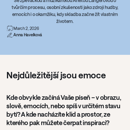
Se zpěvačkou a muzikantkou Anetou Langerovou o
tvůrčím procesu, osobní zkušenosti jako zdroji hudby,
emocích i o okamžiku, kdy skladba začne žít vlastním
životem.
March 2, 2026
Anna Havelková
Nejdůležitější jsou emoce
Kde obvykle začíná Vaše píseň – v obrazu,
slově, emocích, nebo spíš v určitém stavu
bytí? A kde nacházíte klid a prostor, ze
kterého pak můžete čerpat inspiraci?