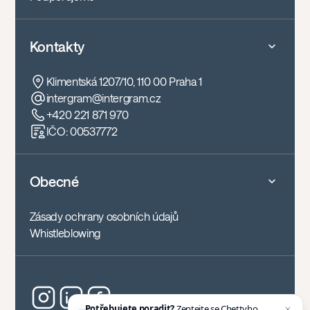
Kontakty
Klimentská 1207/10, 110 00 Praha 1
intergram@intergram.cz
+420 221 871 970
IČO: 00537772
Obecné
Zásady ochrany osobních údajů
Whistleblowing
Potřebujete poradit?
Zeptejte se
Chettyho
,