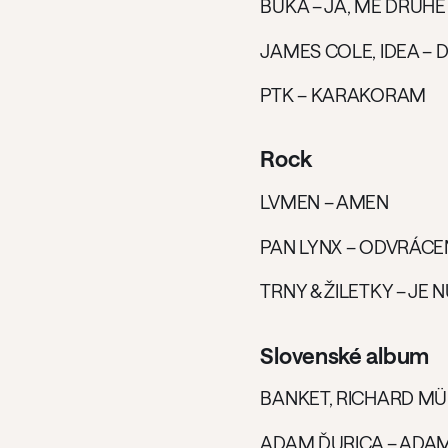
BUKA – JÁ, MÉ DRUHÉ
JAMES COLE, IDEA – 
PTK – KARAKORAM
Rock
LVMEN – AMEN
PAN LYNX – ODVRÁCE
TRNY & ŽILETKY – JE
Slovenské album
BANKET, RICHARD MÜ
ADAM ĎURICA – ADA