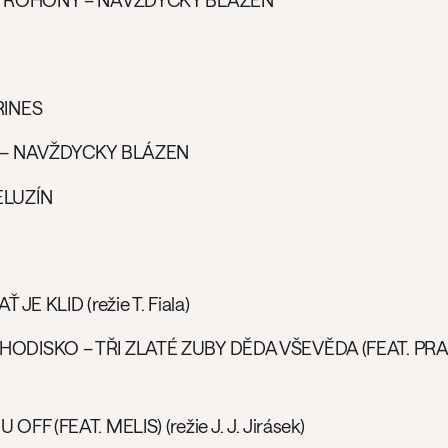
., ROHONY – NAVŽDYCKY BLÁZEN
RINES
. – NAVŽDYCKY BLÁZEN
ELUZÍN
JE KLID (režie T. Fiala)
DISKO – TŘI ZLATÉ ZUBY DĚDA VŠEVĚDA (FEAT. PRAGO
FF (FEAT. MELIS) (režie J. J. Jirásek)