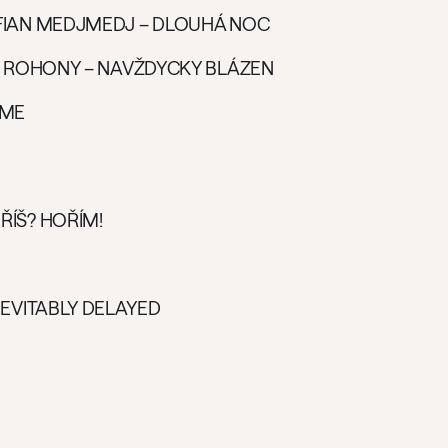
FIAN MEDJMEDJ – DLOUHÁ NOC
., ROHONY – NAVŽDYCKY BLÁZEN
 ME
ŘÍŠ? HOŘÍM!
NEVITABLY DELAYED