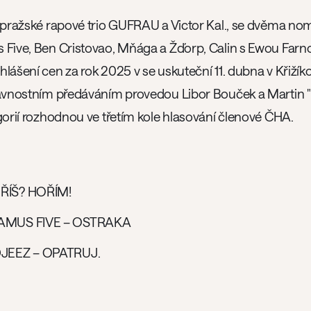
í pražské rapové trio GUFRAU a Victor Kal., se dvěma no
 Five, Ben Cristovao, Mňága a Žďorp, Calin s Ewou Farn
lášení cen za rok 2025 v se uskuteční 11. dubna v Křiží
lavnostním předáváním provedou Libor Bouček a Martin "
gorií rozhodnou ve třetím kole hlasování členové ČHA.
ŘÍŠ? HOŘÍM!
AMUS FIVE – OSTRAKA
JEEZ – OPATRUJ.