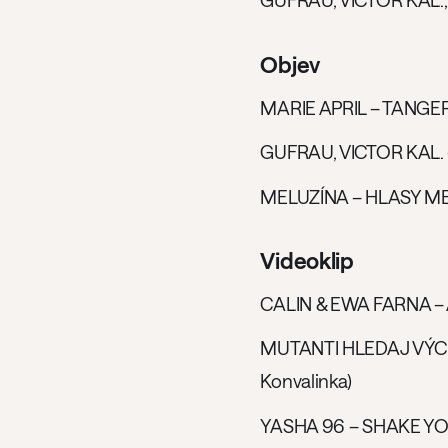
GUFRAU, VICTOR KAL
Objev
MARIE APRIL – TANGE
GUFRAU, VICTOR KAL
MELUZÍNA – HLASY M
Videoklip
CALIN & EWA FARNA – AŤ 
MUTANTI HLEDAJ VÝCHO
Konvalinka)
YASHA 96 – SHAKE YOU O