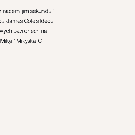
minacemi jim sekundují
ou, James Cole s Ideou
kových pavilonech na
Mikýř" Mikyska. O