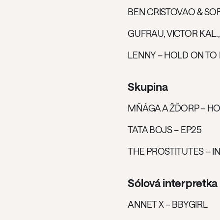
BEN CRISTOVAO & SO
GUFRAU, VICTOR KAL
LENNY – HOLD ON TO
Skupina
MŇÁGA A ŽĎORP – HO
TATA BOJS – EP25
THE PROSTITUTES – I
Sólová interpretka
ANNET X – BBYGIRL