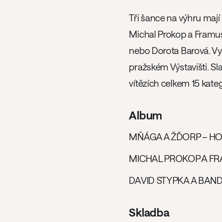
Tři šance na výhru maj
Michal Prokop a Framus
nebo Dorota Barová. Vyh
pražském Výstavišti. S
vítězích celkem 15 kate
Album
MŇÁGA A ŽĎORP – HO
MICHAL PROKOP A FR
DAVID STYPKA A BAND
Skladba