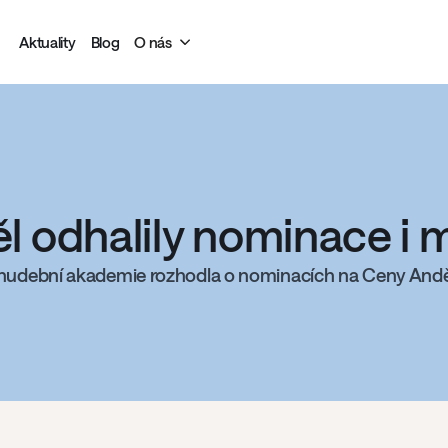
Aktuality
Blog
O nás
l odhalily nominace i 
hudební akademie rozhodla o nominacích na Ceny Andě