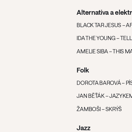
Alternativa a elekt
BLACK TAR JESUS – 
IDA THE YOUNG – TEL
AMELIE SIBA – THIS 
Folk
DOROTA BAROVÁ – PÍ
JAN BĚŤÁK – JAZYKE
ŽAMBOŠI – SKRÝŠ
Jazz