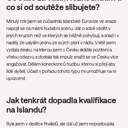
co si od soutěže slibujete?
Minulý rok jsem se zúčastnila Islandské Eurovize ve snaze
napojit se na místní hudební scénu, dát o sobě vědět v
jiných kruzích než ve kterých se běžně pohybuji, a snad i v
naději, že uslyším jednu ze svých písní v rádiu. V létě jsem
vydala desku, na kterou jsem v Česku sklidila pozitivní a
vřelou odezvu a dostala tak impulz snažit se ve Česku více
angažovat. Dělám koneckonců hudbu, kterou si přeji aby
lidé slyšeli. Účast v pořadu tohoto typu mi umožňuje na ni
upozornit.
Jak tenkrát dopadla kvalifikace
na Islandu?
Byla jsem v desítce finalistů, ale dál už jsem nepostoupila.