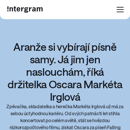
Aranže si vybírají písně
samy. Já jim jen
naslouchám, říká
držitelka Oscara Markéta
Irglová
Zpěvačka, skladatelka a herečka Markéta Irglová už má za
sebou úctyhodnou kariéru. Od svých patnácti let stihla
koncertovat po celém světě, stát se hvězdou
nízkorozpočtového filmu, získat Oscara za píseň Falling