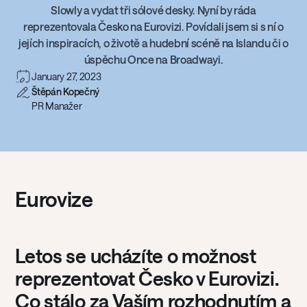
Slowly a vydat tři sólové desky. Nyní by ráda
reprezentovala Česko na Eurovizi. Povídali jsem si s ní o
jejích inspiracích, o životě a hudební scéně na Islandu či o
úspěchu Once na Broadwayi.
January 27, 2023
Štěpán Kopečný
PR Manažer
Eurovize
Letos se ucházíte o možnost
reprezentovat Česko v Eurovizi.
Co stálo za Vaším rozhodnutím a