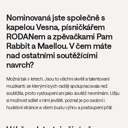
Nominovaná jste společně s
kapelou Vesna, písničkářem
RODANem a zpěvačkami Pam
Rabbit a Maellou. V čem máte
nad ostatními soutěžícími
navrch?
Možná tak v letech. Jsou to všichni skvělí a talentovaní
muzikanti, se kterými bych raději spolupracovala než
soutěžila, proto vystoupení ani jako soutěž nevnímám. Užiju
si možnost sdílet s nimi jeviště, poznat je po osobní i
hudební stránce a všem budu výhru a postoupení přát.