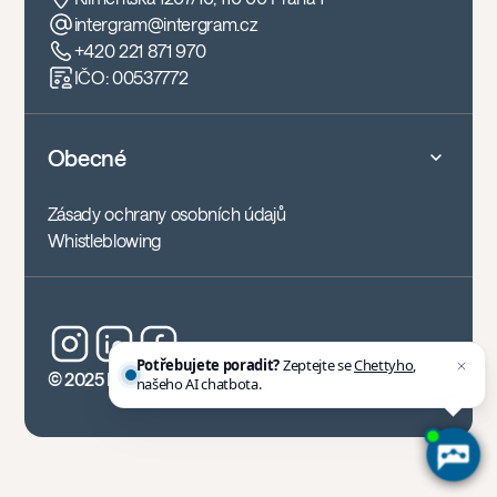
intergram@intergram.cz
+420 221 871 970
IČO: 00537772
Obecné
Zásady ochrany osobních údajů
Whistleblowing
Potřebujete poradit?
Zeptejte se
Chettyho
,
© 2025 Intergram, z.s.
našeho AI chatbota.