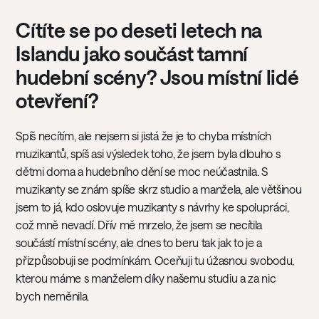
Cítíte se po deseti letech na
Islandu jako součást tamní
hudební scény? Jsou místní lidé
otevření?
Spíš necítím, ale nejsem si jistá že je to chyba místních
muzikantů, spíš asi výsledek toho, že jsem byla dlouho s
dětmi doma a hudebního dění se moc neúčastnila. S
muzikanty se znám spíše skrz studio a manžela, ale většinou
jsem to já, kdo oslovuje muzikanty s návrhy ke spolupráci,
což mně nevadí. Dřív mě mrzelo, že jsem se necítila
součástí místní scény, ale dnes to beru tak jak to je a
přizpůsobuji se podmínkám. Oceňuji tu úžasnou svobodu,
kterou máme s manželem díky našemu studiu a za nic
bych neměnila.