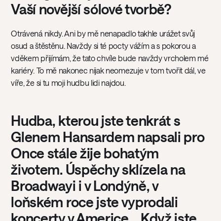
Vaší novější sólové tvorbě?
Otrávená nikdy. Ani by mě nenapadlo takhle urážet svůj
osud a štěstěnu. Navždy si té pocty vážím a s pokorou a
vděkem přijímám, že tato chvíle bude navždy vrcholem mé
kariéry. To mě nakonec nijak neomezuje v tom tvořit dál, ve
víře, že si tu moji hudbu lidi najdou.
Hudba, kterou jste tenkrát s
Glenem Hansardem napsali pro
Once stále žije bohatým
životem. Úspěchy sklízela na
Broadwayi i v Londýně, v
loňském roce jste vyprodali
koncerty v Americe… Když jste