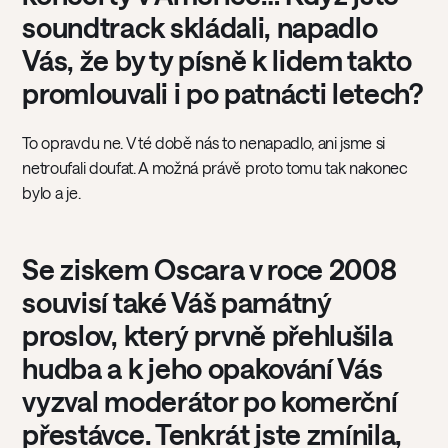
soundtrack skládali, napadlo
Vás, že by ty písně k lidem takto
promlouvali i po patnácti letech?
To opravdu ne. V té době nás to nenapadlo, ani jsme si
netroufali doufat. A možná právě proto tomu tak nakonec
bylo a je.
Se ziskem Oscara v roce 2008
souvisí také Váš památný
proslov, který prvně přehlušila
hudba a k jeho opakování Vás
vyzval moderátor po komerční
přestávce. Tenkrát jste zmínila,